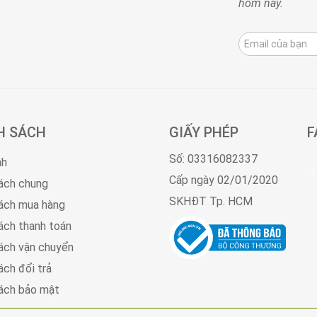
hôm nay.
H SÁCH
GIẤY PHÉP
F
Số: 03316082337
nh
1
Cấp ngày 02/01/2020
ách chung
SKHĐT Tp. HCM
ách mua hàng
ách thanh toán
ách vận chuyển
ách đổi trả
ách bảo mật