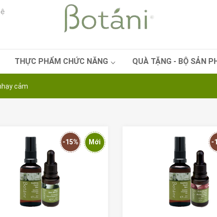
hệ
THỰC PHẨM CHỨC NĂNG
QUÀ TẶNG - BỘ SẢN 
 nhạy cảm
-15%
Mới
-