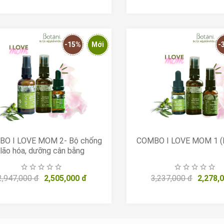
-15%
Mới
-
O I LOVE MOM 2- Bộ chống
COMBO I LOVE MOM 1 (Fu
lão hóa, dưỡng cân bằng
2,947,000 đ
2,505,000 đ
3,237,000 đ
2,278,