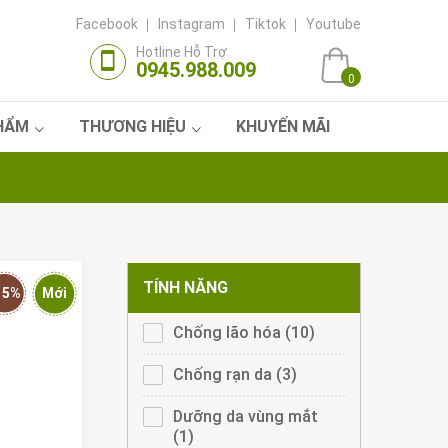
Facebook
Instagram
Tiktok
Youtube
Hotline Hỗ Trợ
0945.988.009
0
PHẨM
THƯƠNG HIỆU
KHUYẾN MÃI
TÍNH NĂNG
15%
Mới
Apply
Chống lão hóa (10)
Apply
Chống
Chống
lão
lão
Apply
Chống rạn da (3)
Apply
hóa
hóa
Chống
Chống
filter
filter
rạn
rạn
Apply
Dưỡng da vùng mắt
da
da
Dưỡng
(1)
Apply