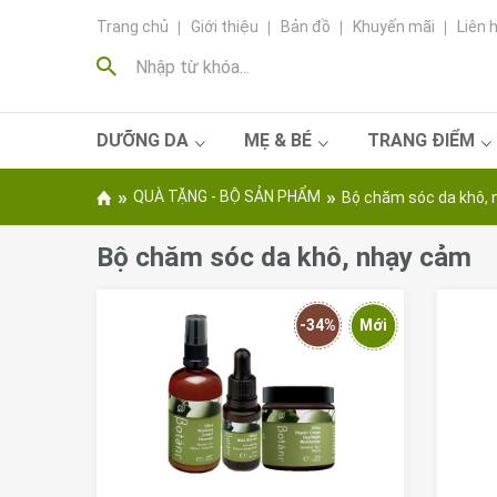
Nhảy
Trang chủ
Giới thiệu
Bản đồ
Khuyến mãi
Liên 
đến
nội
dung
DƯỠNG DA
MẸ & BÉ
TRANG ĐIỂM
Bạn
»
»
QUÀ TẶNG - BỘ SẢN PHẨM
Bộ chăm sóc da khô,
đang
ở
Bộ chăm sóc da khô, nhạy cảm
đây
-34%
Mới