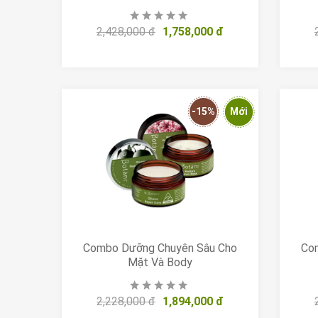
2,428,000 đ
1,758,000 đ
-15%
Mới
Combo Dưỡng Chuyên Sâu Cho
Co
Mặt Và Body
2,228,000 đ
1,894,000 đ