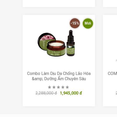
-15%
Mới
Combo Làm Dịu Da Chống Lão Hóa
COMB
&amp; Dưỡng Ẩm Chuyên Sâu
2,288,000 đ
1,945,000 đ