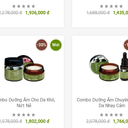
2,278,000 đ
1,936,000 đ
1,688,000 đ
1,435,
-30%
Mới
-
mbo Dưỡng Ẩm Cho Da Khô,
Combo Dưỡng Ẩm Chuyên
Nứt Nẻ
Da Nhạy Cảm
2,578,000 đ
1,802,000 đ
2,078,000 đ
1,766,