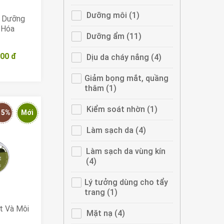
filter
filter
da
Dưỡng
vùng
da
Apply
Dưỡng môi (1)
Apply
g Dưỡng
mắt
vùng
Dưỡng
Dưỡng
 Hóa
filter
mắt
môi
môi
Apply
Dưỡng ẩm (11)
Apply
filter
filter
filter
Dưỡng
Dưỡng
000 đ
ẩm
ẩm
Apply
Dịu da cháy nắng (4)
Apply
filter
filter
Dịu
Dịu
da
da
Apply
Giảm bọng mắt, quầng
cháy
cháy
Giảm
thâm (1)
Apply
nắng
nắng
bọng
Giảm
filter
filter
mắt,
bọng
Apply
Kiểm soát nhờn (1)
Apply
15%
Mới
quầng
mắt,
Kiểm
Kiểm
thâm
quầng
soát
soát
Apply
Làm sạch da (4)
Apply
filter
thâm
nhờn
nhờn
Làm
Làm
filter
filter
filter
sạch
sạch
Apply
Làm sạch da vùng kín
da
da
Làm
(4)
Apply
filter
filter
sạch
Làm
da
sạch
Apply
Lý tưởng dùng cho tẩy
vùng
da
Lý
trang (1)
Apply
kín
vùng
tưởng
Lý
t Và Môi
filter
kín
dùng
tưởng
Apply
Mặt nạ (4)
Apply
filter
cho
dùng
Mặt
Mặt