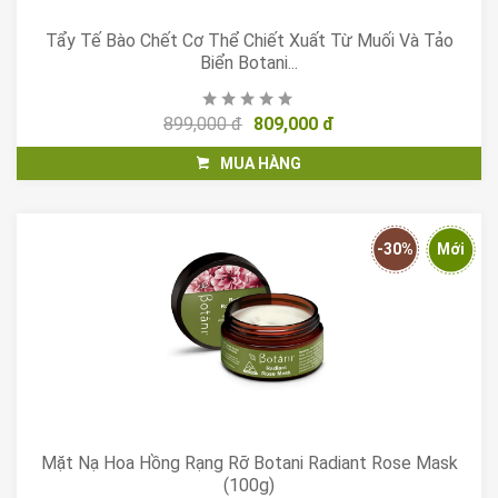
Tẩy Tế Bào Chết Cơ Thể Chiết Xuất Từ Muối Và Tảo
Biển Botani...
899,000 đ
809,000 đ
MUA HÀNG
-30%
Mới
Mặt Nạ Hoa Hồng Rạng Rỡ Botani Radiant Rose Mask
(100g)