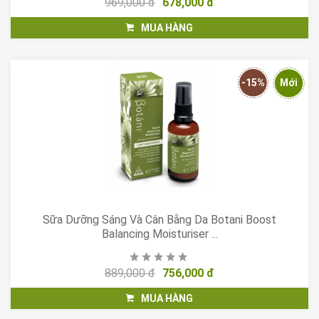
969,000 đ
678,000 đ
MUA HÀNG
-15%
Mới
Sữa Dưỡng Sáng Và Cân Bằng Da Botani Boost
Balancing Moisturiser ...
889,000 đ
756,000 đ
MUA HÀNG