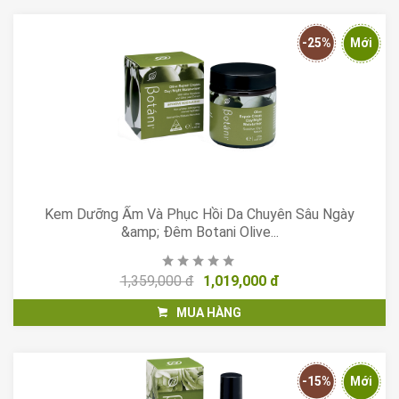
-25%
Mới
Kem Dưỡng Ẩm Và Phục Hồi Da Chuyên Sâu Ngày
&amp; Đêm Botani Olive...
1,359,000 đ
1,019,000 đ
MUA HÀNG
-15%
Mới