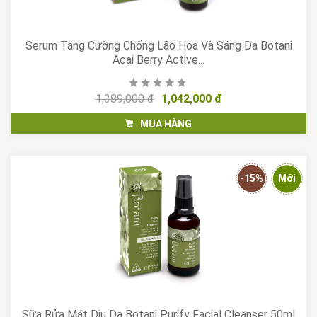
Serum Tăng Cường Chống Lão Hóa Và Sáng Da Botani
Acai Berry Active...
1,389,000 đ
1,042,000 đ
MUA HÀNG
-15%
Mới
Sữa Rửa Mặt Dịu Da Botani Purify Facial Cleanser 50ml