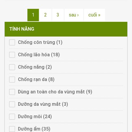
1
2
3
sau ›
cuối »
TÍNH NĂNG
Apply
Chống côn trùng (1)
Apply
Chống
Chống
côn
côn
Apply
Chống lão hóa (18)
Apply
trùng
trùng
Chống
Chống
filter
filter
lão
lão
Apply
Chống nắng (2)
Apply
hóa
hóa
Chống
Chống
filter
filter
nắng
nắng
Apply
Chống rạn da (8)
Apply
filter
filter
Chống
Chống
rạn
rạn
Apply
Dùng an toàn cho da vùng mắt (9)
Apply
da
da
Dùng
Dùng
filter
filter
an
an
Apply
Dưỡng da vùng mắt (3)
Apply
toàn
toàn
Dưỡng
Dưỡng
cho
cho
da
da
Apply
Dưỡng môi (24)
Apply
da
da
vùng
vùng
Dưỡng
Dưỡng
vùng
vùng
mắt
mắt
môi
môi
Apply
Dưỡng ẩm (35)
Apply