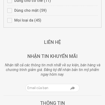
nhạy
nhạy
Apply
Dùng cho cơ thể (11)
Apply
cảm
cảm
Dùng
Dùng
filter
filter
cho
cho
Apply
Dùng cho mặt (59)
Apply
cơ
cơ
Dùng
Dùng
thể
thể
cho
cho
Apply
Mọi loại da (45)
Apply
filter
filter
mặt
mặt
Mọi
Mọi
filter
filter
loại
loại
da
da
filter
filter
LIÊN HỆ
NHẬN TIN KHUYẾN MÃI
Nhận tất cả các thông tin mới nhất về sự kiện, bán hàng và
chương trình giảm giá. Đăng ký để nhận bản tin mỹ phẩm
ngay hôm nay.
THÔNG TIN