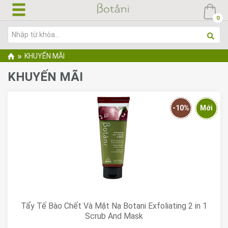
Nhảy
đến
0
nội
dung
Bạn
»
KHUYẾN MÃI
đang
KHUYẾN MÃI
ở
đây
-10%
Mới
Tẩy Tế Bào Chết Và Mặt Nạ Botani Exfoliating 2 in 1
Scrub And Mask