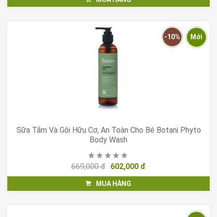
-10%
Mới
Sữa Tắm Và Gội Hữu Cơ, An Toàn Cho Bé Botani Phyto
Body Wash
669,000 đ
602,000 đ
MUA HÀNG