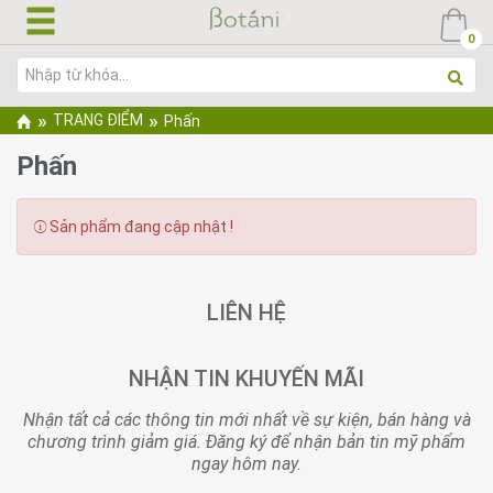
Nhảy
đến
0
nội
dung
Bạn
»
»
TRANG ĐIỂM
Phấn
đang
Phấn
ở
đây
Sản phẩm đang cập nhật !
LIÊN HỆ
NHẬN TIN KHUYẾN MÃI
Nhận tất cả các thông tin mới nhất về sự kiện, bán hàng và
chương trình giảm giá. Đăng ký để nhận bản tin mỹ phẩm
ngay hôm nay.