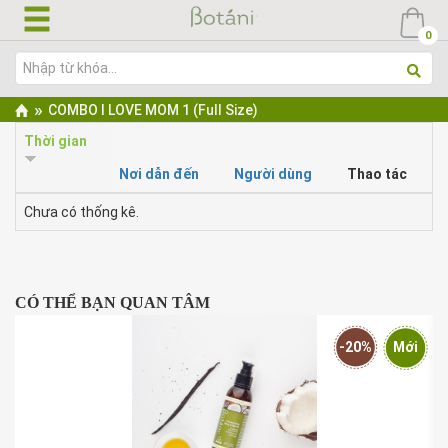
Nhảy
đến
0
nội
dung
Bạn
»
COMBO I LOVE MOM 1 (Full Size)
Tab
đang
Thời gian
chính
ở
Nơi dẫn đến
Người dùng
Thao tác
đây
Chưa có thống kê.
CÓ THỂ BẠN QUAN TÂM
-20%
Mới